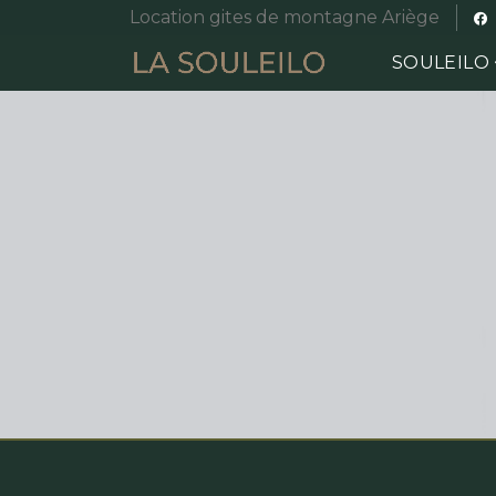
Location gites de montagne Ariège
SOULEILO