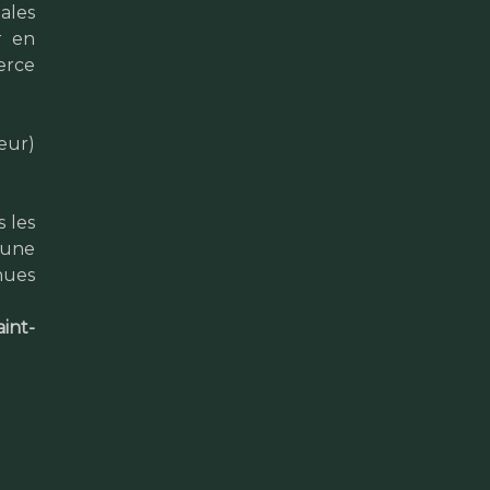
tales
r en
erce
eur)
s les
 une
nues
aint-