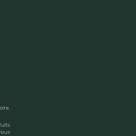
ire.
uits
vous