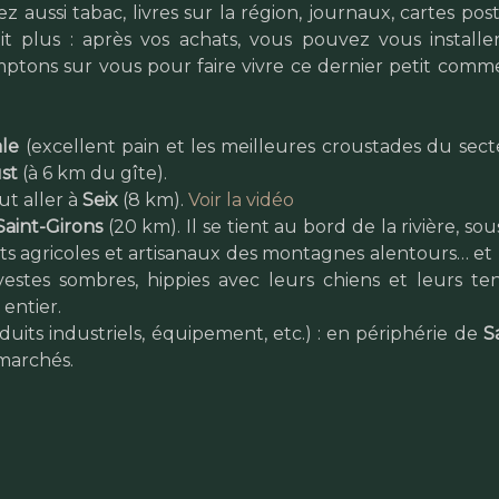
ez aussi tabac, livres sur la région, journaux, cartes pos
it plus : après vos achats, vous pouvez vous installe
mptons sur vous pour faire vivre ce dernier petit comm
ale
(excellent pain et les meilleures croustades du sect
st
(à 6 km du gîte).
ut aller à
Seix
(8 km).
Voir la vidéo
aint-Girons
(20 km). Il se tient au bord de la rivière, sou
its agricoles et artisanaux des montagnes alentours… et
 vestes sombres, hippies avec leurs chiens et leurs te
entier.
duits industriels, équipement, etc.) : en périphérie de
S
marchés.