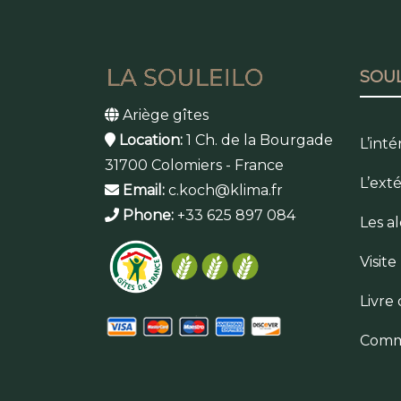
SOUL
Ariège gîtes
Location:
1 Ch. de la Bourgade
L’inté
31700 Colomiers - France
L’ext
Email:
c.koch@klima.fr
Phone:
+33 625 897 084
Les a
Visit
Livre 
Comm