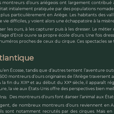
 montreurs d’ours ariégeois ont largement contribué à 
ait initialement pratiquée par des populations nomades. T
lus particulièrement en Ariège. Les habitants des vall
vie difficiles, y voient alors une échappatoire à la misère
sser les ours, à les capturer puis à les dresser. Le mét
illage d’Ercé ouvre sa propre école d’ours. Une fois dres
s numéros proches de ceux du cirque. Ces spectacles se
Atlantique
’en Écosse, tandis que d’autres tentent l’aventure out
 montreurs d’ours originaires de l’Ariège traversent ai
À la fin du XIXᵉ et au début du XXᵉ siècle, il apparaît
ture, la vie aux États-Unis offre des perspectives bien me
Des montreurs d’ours font danser l’animal aux États
gent, de nombreux montreurs d’ours reviennent en Ariè
ù ils sont notamment recrutés par des cirques. Mais en