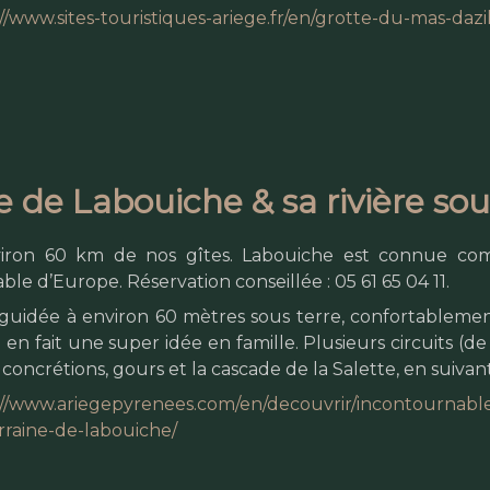
//www.sites-touristiques-ariege.fr/en/grotte-du-mas-dazil
e de Labouiche & sa rivière sou
iron 60 km de nos gîtes. Labouiche est connue comm
ble d’Europe. Réservation conseillée : 05 61 65 04 11.
e guidée à environ 60 mètres sous terre, confortablemen
 en fait une super idée en famille. Plusieurs circuits (d
, concrétions, gours et la cascade de la Salette, en suivant
://www.ariegepyrenees.com/en/decouvrir/incontournables/
rraine-de-labouiche/