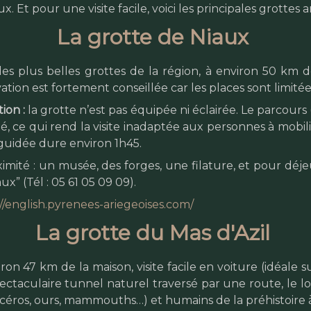
x. Et pour une visite facile, voici les principales grotte
La grotte de Niaux
es plus belles grottes de la région, à environ 50 km de
ation est fortement conseillée car les places sont limitées
ion :
la grotte n’est pas équipée ni éclairée. Le parcours 
, ce qui rend la visite inadaptée aux personnes à mobili
 guidée dure environ 1h45.
ximité : un musée, des forges, une filature, et pour dé
ux” (Tél : 05 61 05 09 09).
//english.pyrenees-ariegeoises.com/
La grotte du Mas d'Azil
ron 47 km de la maison, visite facile en voiture (idéale 
ctaculaire tunnel naturel traversé par une route, le long
océros, ours, mammouths…) et humains de la préhistoire à