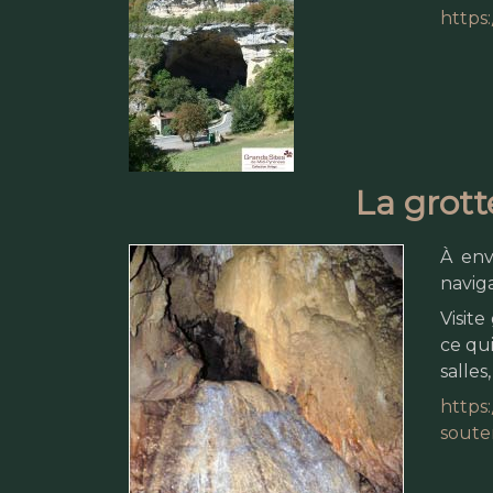
https:
La grott
À env
naviga
Visit
ce qui
salles
https
soute