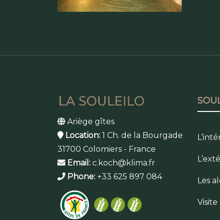
SOUL
Ariège gîtes
Location:
1 Ch. de la Bourgade
L’inté
31700 Colomiers - France
L’ext
Email:
c.koch@klima.fr
Phone:
+33 625 897 084
Les a
Visit