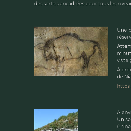
des sorties encadrées pour tous les niveau
Une d
réserv
Attent
minuté
visite
À pro
de Nia
https:
À envi
Un spe
(rhin