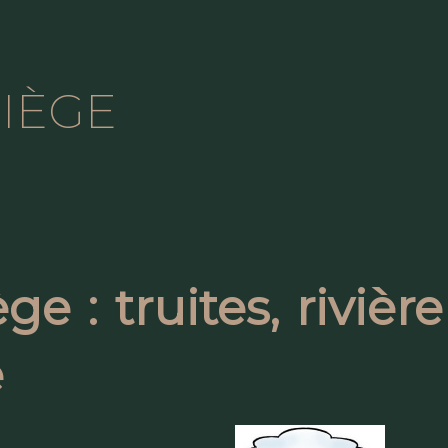
IÈGE
e : truites, rivièr
e