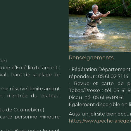
Renseignements
lon
mune d’Ercé limite amont :
- Fédération Départemental
val : haut de la plage de
répondeur : 05 61 02 71 14
- Revue et carte de pê
enne réserve) limite amont
Tabac/Presse : tél 05 61 
Pont d’entrée du plateau
Picou : tél 05 61 66 89 61
Également disponible en li
eau de Coumebière)
Aussi un joli site bien doc
(carte personne mineure
https://www.peche-ariege
us-les-Bains entre le pont