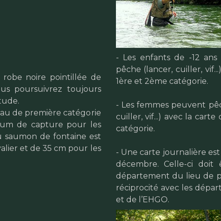
- Les enfants de -12 an
pêche (lancer, cuiller, vif
à robe noire pointillée de
1ère et 2ème catégorie.
us poursuivrez toujours
tude.
- Les femmes peuvent pêc
eau de première catégorie
cuiller, vif...) avec la ca
imum de capture pour les
catégorie.
 ou saumon de fontaine est
lier et de 35 cm pour les
- Une carte journalière est 
décembre. Celle-ci doit
département du lieu de pê
réciprocité avec les dépa
et de l’EHGO.