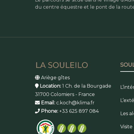
du centre équestre et le pont de la rout
SOUL
Ariège gîtes
Location:
1 Ch. de la Bourgade
L’inté
31700 Colomiers - France
L’ext
Email:
c.koch@klima.fr
Phone:
+33 625 897 084
Les a
Visit