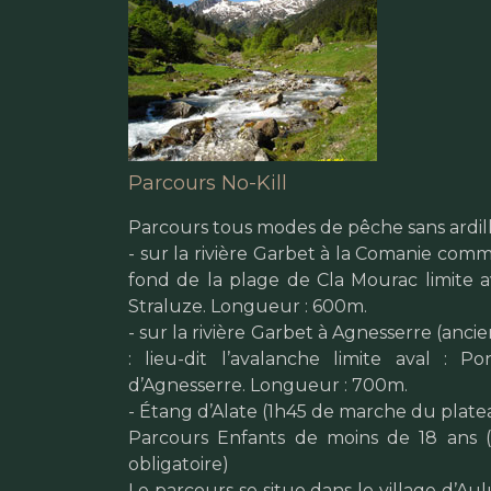
Parcours No-Kill
Parcours tous modes de pêche sans ardil
- sur la rivière Garbet à la Comanie com
fond de la plage de Cla Mourac limite a
Straluze. Longueur : 600m.
- sur la rivière Garbet à Agnesserre (anci
: lieu-dit l’avalanche limite aval : 
d’Agnesserre. Longueur : 700m.
- Étang d’Alate (1h45 de marche du plat
Parcours Enfants de moins de 18 ans 
obligatoire)
Le parcours se situe dans le village d’Aul